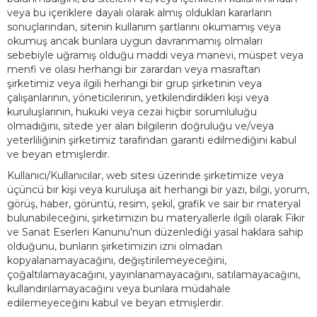
veya bu içeriklere dayalı olarak almış oldukları kararların
sonuçlarından, sitenin kullanım şartlarını okumamış veya
okumuş ancak bunlara uygun davranmamış olmaları
sebebiyle uğramış olduğu maddi veya manevi, müspet veya
menfi ve olası herhangi bir zarardan veya masraftan
şirketimiz veya ilgili herhangi bir grup şirketinin veya
çalışanlarının, yöneticilerinin, yetkilendirdikleri kişi veya
kuruluşlarının, hukuki veya cezai hiçbir sorumluluğu
olmadığını, sitede yer alan bilgilerin doğruluğu ve/veya
yeterliliğinin şirketimiz tarafından garanti edilmediğini kabul
ve beyan etmişlerdir.
Kullanıcı/Kullanıcılar, web sitesi üzerinde şirketimize veya
üçüncü bir kişi veya kuruluşa ait herhangi bir yazı, bilgi, yorum,
görüş, haber, görüntü, resim, şekil, grafik ve sair bir materyal
bulunabileceğini, şirketimizin bu materyallerle ilgili olarak Fikir
ve Sanat Eserleri Kanunu'nun düzenlediği yasal haklara sahip
olduğunu, bunların şirketimizin izni olmadan
kopyalanamayacağını, değiştirilemeyeceğini,
çoğaltılamayacağını, yayınlanamayacağını, satılamayacağını,
kullandırılamayacağını veya bunlara müdahale
edilemeyeceğini kabul ve beyan etmişlerdir.