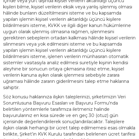
içinde veya yurt dışında kişisel verilerin aktarıldığı üçüncü
kişileri bilme, kişisel verilerin eksik veya yanlış işlenmiş olması
hâlinde bunların düzeltilmesini isteme ve bu kapsamda
yapılan işlemin kişisel verilerin aktarıldığı üçüncü kişilere
bildirilmesini isteme, KVKK ve ilgili diğer kanun hükümlerine
uygun olarak işlenmiş olmasına rağmen, işlenmesini
gerektiren sebeplerin ortadan kalkması hâlinde kişisel verilerin
silinmesini veya yok edilmesini isteme ve bu kapsamda
yapılan işlemin kişisel verilerin aktarıldığı üçüncü kişilere
bildirilmesini isteme, işlenen verilerin münhasıran otomatik
sistemler vasıtasıyla analiz edilmesi suretiyle kişinin kendisi
aleyhine bir sonucun ortaya çıkmasına itiraz etme, kişisel
verilerin kanuna aykırı olarak işlenmesi sebebiyle zarara
uğraması hâlinde zararın giderilmesini talep etme haklarına
sahiptir.
Söz konusu haklarınıza ilişkin taleplerinizi, şirketimizin Veri
Sorumlusuna Başvuru Esasları ve Başvuru Formu’nda
belirtilen yöntemlerle tarafımıza iletmeniz halinde
başvurularınız en kısa sürede ve en geç 30 (otuz) gün
içerisinde değerlendirilerek sonuçlandırılacaktır. Taleplere
ilişkin olarak herhangi bir ücret talep edilmemesi esas olmakla
birlikte, Şirket’in KVK Kurulu tarafından belirlenen ücret tarifesi