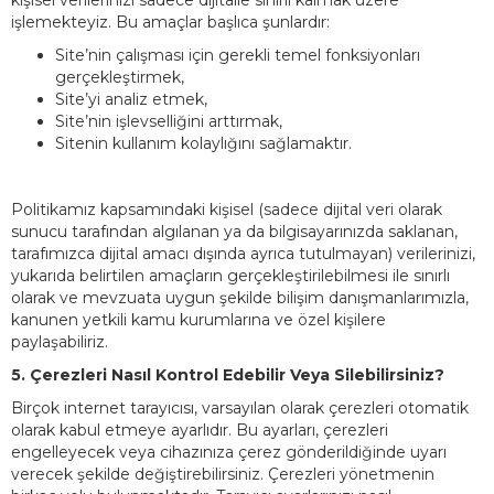
kişisel verilerinizi sadece dijitalle sınırlı kalmak üzere
işlemekteyiz. Bu amaçlar başlıca şunlardır:
Site’nin çalışması için gerekli temel fonksiyonları
gerçekleştirmek,
Site’yi analiz etmek,
Site’nin işlevselliğini arttırmak,
Sitenin kullanım kolaylığını sağlamaktır.
Politikamız kapsamındaki kişisel (sadece dijital veri olarak
sunucu tarafından algılanan ya da bilgisayarınızda saklanan,
tarafımızca dijital amacı dışında ayrıca tutulmayan) verilerinizi,
yukarıda belirtilen amaçların gerçekleştirilebilmesi ile sınırlı
olarak ve mevzuata uygun şekilde bilişim danışmanlarımızla,
kanunen yetkili kamu kurumlarına ve özel kişilere
paylaşabiliriz.
5. Çerezleri Nasıl Kontrol Edebilir Veya Silebilirsiniz?
Birçok internet tarayıcısı, varsayılan olarak çerezleri otomatik
olarak kabul etmeye ayarlıdır. Bu ayarları, çerezleri
engelleyecek veya cihazınıza çerez gönderildiğinde uyarı
verecek şekilde değiştirebilirsiniz. Çerezleri yönetmenin