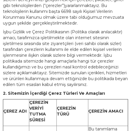
gibi teknolojilerden (“çerezler”)yararlanmaktayız. Bu
teknolojilerin kullanımı başta 6698 sayılı Kişisel Verilerin
Korunması Kanunu olmak üzere tabi olduğumuz mevzuata
uygun şekilde gerçekleştirilmektedir.
İşbu Gizlilik ve Çerez Politikasının (Politika olarak anılacaktır)
amacı, tarafımızca işletilmekte olan internet sitesinin
işletilmesi sırasında site ziyaretçileri (veri sahibi olarak sizler)
tarafından çerezlerin kullanımı ile elde edilen kişisel verilerin
işlenmesine ilişkin olarak sizlere bilgi vermektedir. İşbu
politikada sitemizde hangi amaçlarla hangi tür çerezler
kullandığımızı ve bu çerezleri nasıl kontrol edebileceğinizi
sizlere açıklamaktayız. Sitemizde sunulan içerikleri, hizmetleri
ve ürünleri kullanmaya devam ettiğinizde bu politikada beyan
edilen tüm esasları kabul etmiş sayılırsınız.
2. Sitemizin İçerdiği Çerez Türleri Ve Amaçları
ÇEREZİN
VERİYİ
ÇEREZİN
ÇEREZ ADI
ÇEREZİN AMACI
TUTMA
TÜRÜ
SÜRESİ
Bu tanımlama