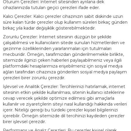
Oturum Çerezleri: İnternet sitesinden ayrılana dek
cihazlarınızda tutulan geçici çerezleri ifade eder.
Kalıcı Çerezler: Kalıcı çerezler cihazınızın sabit diskinde uzun
süre kalan türde çerezler olup kullanım süreleri birkaç günden
birkaç yıla kadar değişiklik gösterebilmektedir.
Zorunlu Çerezler: İnternet sitesinin düzgün bir şekilde
çalışabilmesi ve kullanıcıların sitede sunulan hizmetlerden ve
gezinme özelliklerinden yararlanmaları için tutulmaları
mecburidir. Örneğin, tarafımızdan gönderilmemekle birlikte,
sitemizde ilginizi çeken haberleri paylaşabilmeniz veya ilgili
platformdaki hesaplarımıza erişebilmeniz için sosyal medya
ağları tarafından cihazınıza gönderilen sosyal medya paylaşım
çerezleri birer zorunlu çerezdir.
İşlevsel ve Analitik Çerezler: Tercihlerinizi hatırlamak, internet
sitesinin etkin şekilde kullanılması, sitenin kullanıcı isteklerine
cevap verecek şekilde optimize edilmesi gibi amaçlarla
kullanılır ve ziyaretçilerin siteyi nasıl kullandığı hakkında verileri
içerir. Niteliği gereği bu türdeki çerezler kişisel bilgilerinizi
içerebilir. Örneğin sitemizde dil tercihinizi kaydeden çerezler
birer işlevsel çerezdir.
Performans ve Analiz Çerezleri: Bu çerezler kişisel olarak