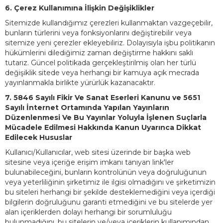
6. Çerez Kullanımına İlişkin Değişiklikler
Sitemizde kullandığımız çerezleri kullanmaktan vazgeçebilir,
bunların türlerini veya fonksiyonlarını değiştirebilir veya
sitemize yeni çerezler ekleyebiliriz. Dolayısıyla işbu politikanın
hükümlerini dilediğimiz zaman değiştirme hakkını saklı
tutarız. Güncel politikada gerçekleştirilmiş olan her türlü
değişiklik sitede veya herhangi bir kamuya açık mecrada
yayınlanmakla birlikte yürürlük kazanacaktır.
7. 5846 Sayılı Fikir Ve Sanat Eserleri Kanunu ve 5651
Sayılı İnternet Ortamında Yapılan Yayınların
Düzenlenmesi Ve Bu Yayınlar Yoluyla İşlenen Suçlarla
Mücadele Edilmesi Hakkında Kanun Uyarınca Dikkat
Edilecek Hususlar
Kullanıcı/Kullanıcılar, web sitesi üzerinde bir başka web
sitesine veya içeriğe erişim imkanı tanıyan link'ler
bulunabileceğini, bunların kontrolünün veya doğruluğunun
veya yeterliliğinin şirketimiz ile ilgisi olmadığını ve şirketimizin
bu siteleri herhangi bir şekilde desteklemediğini veya içerdiği
bilgilerin doğruluğunu garanti etmediğini ve bu sitelerde yer
alan içeriklerden dolayı herhangi bir sorumluluğu
bulunmadığını, bu sitelerin ve/veya içeriklerin kullanımından