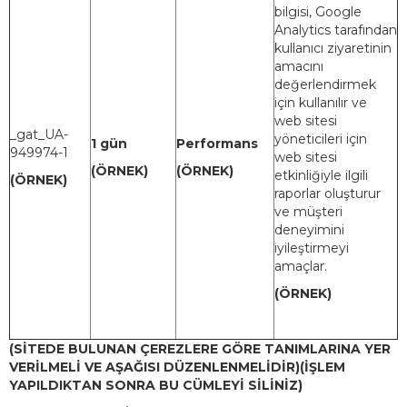
bilgisi, Google
Analytics tarafından
kullanıcı ziyaretinin
amacını
değerlendirmek
için kullanılır ve
web sitesi
_gat_UA-
yöneticileri için
1 gün
Performans
949974-1
web sitesi
(ÖRNEK)
(ÖRNEK)
etkinliğiyle ilgili
(ÖRNEK)
raporlar oluşturur
ve müşteri
deneyimini
iyileştirmeyi
amaçlar.
(ÖRNEK)
(SİTEDE BULUNAN ÇEREZLERE GÖRE TANIMLARINA YER
VERİLMELİ VE AŞAĞISI DÜZENLENMELİDİR)(İŞLEM
YAPILDIKTAN SONRA BU CÜMLEYİ SİLİNİZ)