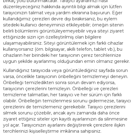
birkaç yolu bulunmaktadır. Tarayıcı ayarlarınızı nasıl
düzenleyeceğiniz hakkında ayrıntılı bilgi almak için lütfen
tarayıcınızın talimat veya yardım ekranına başvurun. Eğer
kullandığımız çerezleri devre dışı bırakırsanız, bu eylem
sitedeki kullanıcı deneyiminizi etkileyebilir; örneğin sitenin
belirli bölümlerini görüntüleyemeyebilir veya siteyi ziyaret
ettiğinizde sizin için özelleştirilmiş olan bilgilere
ulaşamayabilirsiniz. Siteyi görüntülemek için farklı cihazlar
kullanıyorsanız (örn. bilgisayar, akıllı telefon, tablet vb.), bu
cihazların her birindeki her tarayıcının çerez tercihlerinize
uygun şekilde ayarlanmış olduğundan emin olmanız gerekir.
Kullandığınız tarayıcıda veya görüntülediğiniz sayfada sorun
varsa, öncelikle tarayıcının önbelleğini temizlemeyi deneyin.
Önbelleği temizledikten sonra sorun devam ediyorsa,
tarayıcının çerezlerini temizleyin. Önbelleği ve çerezleri
temizleme talimatları, her tarayıcı ve her sürüm için farklı
olabilir. Önbelleğin temizlenmesi sorunu gidermezse, tarayıcı
çerezlerini de temizlemeniz gerekebilir. Tarayıcı çerezlerini
silmek sorunu çözebilir, ancak aynı zamanda daha önce
ziyaret ettiğiniz siteler için kayıtlı ayarlarınızın da silinmesine
yol açar. Tarayıcınızın ayarlarını değiştirerek çerezlere ilişkin
tercihlerinizi kişiselleştirme imkânına sahipsiniz.