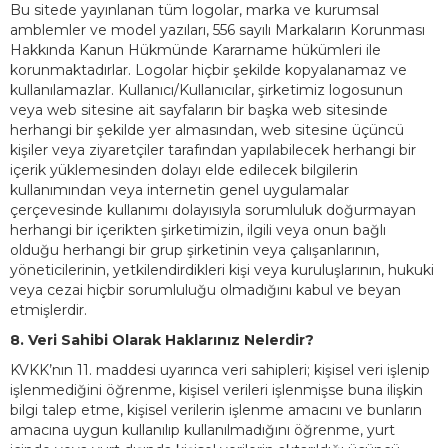
Bu sitede yayınlanan tüm logolar, marka ve kurumsal
amblemler ve model yazıları, 556 sayılı Markaların Korunması
Hakkında Kanun Hükmünde Kararname hükümleri ile
korunmaktadırlar. Logolar hiçbir şekilde kopyalanamaz ve
kullanılamazlar. Kullanıcı/Kullanıcılar, şirketimiz logosunun
veya web sitesine ait sayfaların bir başka web sitesinde
herhangi bir şekilde yer almasından, web sitesine üçüncü
kişiler veya ziyaretçiler tarafından yapılabilecek herhangi bir
içerik yüklemesinden dolayı elde edilecek bilgilerin
kullanımından veya internetin genel uygulamalar
çerçevesinde kullanımı dolayısıyla sorumluluk doğurmayan
herhangi bir içerikten şirketimizin, ilgili veya onun bağlı
olduğu herhangi bir grup şirketinin veya çalışanlarının,
yöneticilerinin, yetkilendirdikleri kişi veya kuruluşlarının, hukuki
veya cezai hiçbir sorumluluğu olmadığını kabul ve beyan
etmişlerdir.
8. Veri Sahibi Olarak Haklarınız Nelerdir?
KVKK’nın 11. maddesi uyarınca veri sahipleri; kişisel veri işlenip
işlenmediğini öğrenme, kişisel verileri işlenmişse buna ilişkin
bilgi talep etme, kişisel verilerin işlenme amacını ve bunların
amacına uygun kullanılıp kullanılmadığını öğrenme, yurt